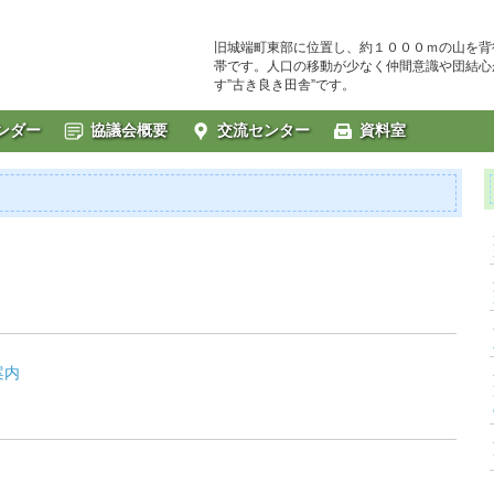
旧城端町東部に位置し、約１０００ｍの山を背
帯です。人口の移動が少なく仲間意識や団結心
す”古き良き田舎”です。
ンダー
協議会概要
交流センター
資料室
案内