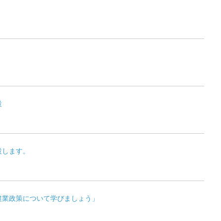
設
設します。
農業政策について学びましょう」