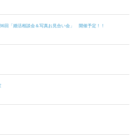
第36回「婚活相談会＆写真お見合い会」 開催予定！！
室