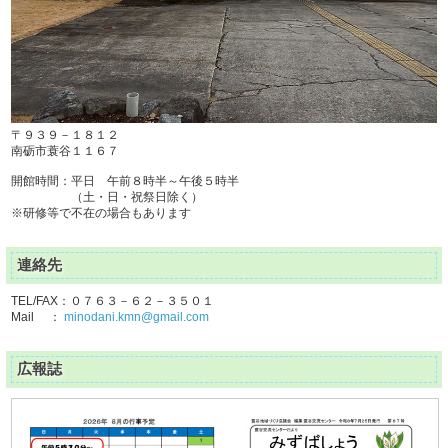
〒９３９－１８１２
南砺市蓑谷１１６７
開館時間：平日 午前８時半～午後５時半
（土・日・祝祭日除く）
※研修等で不在の場合もあります
連絡先
TEL/FAX：０７６３－６２－３５０１
Mail ：
minodani.kmn@gmail.com
広報誌