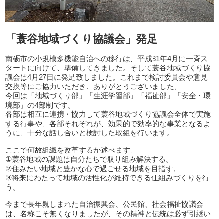
「蓑谷地域づくり協議会」発足
南砺市の小規模多機能自治への移行は、平成31年4月に一斉ス
タートに向けて、準備してきました。そして蓑谷地域づくり協
議会は4月27日に発足致しました。これまで検討委員会や意見
交換等にご協力いただき、ありがとうございました。
今回は「地域づくり部」「生涯学習部」「福祉部」「安全・環
境部」の4部制です。
各部は相互に連携・協力して蓑谷地域づくり協議会全体で実施
する行事や、各部それぞれが、効果的で効率的な事業となるよ
うに、十分な話し合いと検討した取組を行います。
ここで何故組織を改革するか述べます。
①蓑谷地域の課題は自分たちで取り組み解決する。
②住みたい地域と豊かな心で過ごせる地域を目指す。
③将来にわたって地域の活性化が維持できる仕組みづくりを行
う。
今まで長年親しまれた自治振興会、公民館、社会福祉協議会
は、名称こそ無くなりましたが、その精神と伝統は必ず引継い